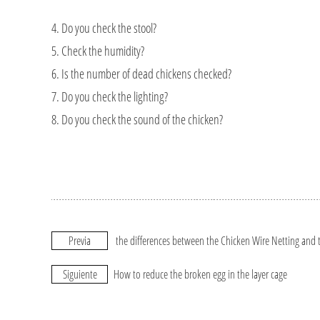
4. Do you check the stool?
5. Check the humidity?
6. Is the number of dead chickens checked?
7. Do you check the lighting?
8. Do you check the sound of the chicken?
Previa
the differences between the Chicken Wire Netting and t
Siguiente
How to reduce the broken egg in the layer cage