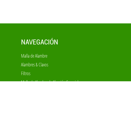
NAVEGACIÓN
Malla de Alambre
Alambres & Clavos
Filtros
Malla de Alambre de Aleación Especial
Malla Decorativa
Cercas
Jaulas & Equipos
Expandido & Perforado