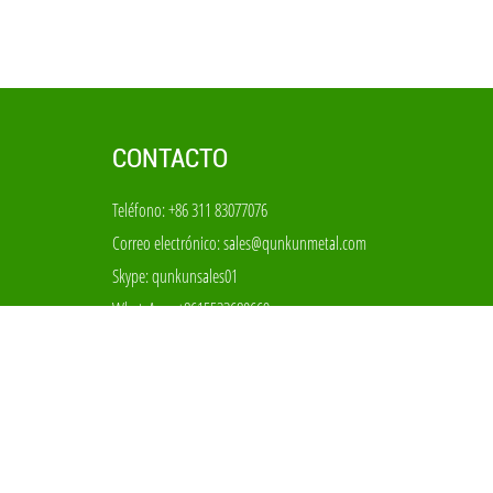
CONTACTO
Teléfono: +86 311 83077076
Correo electrónico:
sales@qunkunmetal.com
Skype:
qunkunsales01
WhatsApp:
+8615533680669
Añadir: No 69-70, el parque industrial de filtros del
condado de Anping, Hebei China