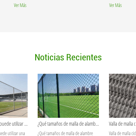
Ver Más
Ver Más
Noticias Recientes
¿Qué tamaños de malla de alambre soldada son comunes en proyectos industriales?
Valla de malla ciclónica de alta resistencia para seguridad y protección perimetral.
Caja de gavion
la de alambre
Valla de malla ciclónica de alta