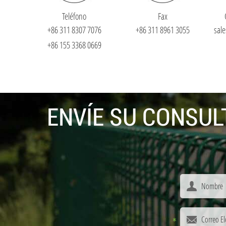
Teléfono
Fax
+86 311 8307 7076
+86 311 8961 3055
sal
+86 155 3368 0669
ENVÍE SU CONSUL