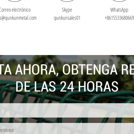
Correo electrónico
Skype
WhatsApp
es@qunkunmetal.com
qunkunsales01
+8615533680669
TA AHORA, OBTENGA 
DE LAS 24 HORAS